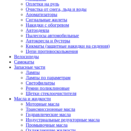
Оплетки на руль
Очистка от снега, льда и воды
Ароматизаторы
Сигнальные жилеты
Накидки с обогревом
Автоодеяла
Пылесосы автомобильные
Автокресла и бустеры
Кикматы (защитные накидки на сидения)
Цепи противоскольжения
Велосипеды
Самокаты
Запасные части
Лампы
Лампы по параметрам
Светофильтры
Ремни поликлиновые
Щетки стеклоочистителя
Масла и жидкости
Моторные масла
Трансмиссионные масла
Гидравлические масла
Индустриальные редукторные масла
Промывочные масла
Охлаждающие жидкости